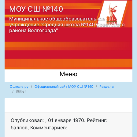
МОУ СШ №140
Муниципальное общеобразовательное
учреждение "Средняя школа №140 Советского
района Волгограда"
Меню
Ошколе.ру
Официальный сайт МОУ СШ №140
Разделы
#title#
Опубликовал:
,
01 января 1970
. Рейтинг:
баллов
,
Комментариев: .